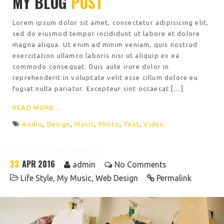
MY BLOG
POST
Lorem ipsum dolor sit amet, consectetur adipisicing elit,
sed do eiusmod tempor incididunt ut labore et dolore
magna aliqua. Ut enim ad minim veniam, quis nostrud
exercitation ullamco laboris nisi ut aliquip ex ea
commodo consequat. Duis aute irure dolor in
reprehenderit in voluptate velit esse cillum dolore eu
fugiat nulla pariatur. Excepteur sint occaecat […]
READ MORE...
Audio
,
Design
,
Music
,
Photo
,
Text
,
Video
23
APR 2016
admin
No Comments
Life Style
,
My Music
,
Web Design
Permalink