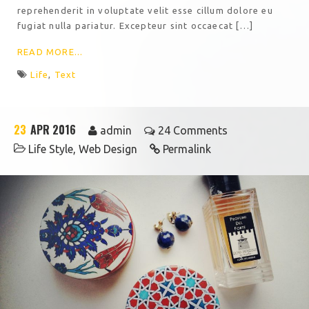
reprehenderit in voluptate velit esse cillum dolore eu
fugiat nulla pariatur. Excepteur sint occaecat […]
READ MORE...
Life
,
Text
23
APR 2016
admin
24 Comments
Life Style
,
Web Design
Permalink