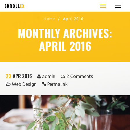
SKROLL
EX
Home
/
April 2016
MONTHLY ARCHIVES:
APRIL 2016
23
APR 2016
admin
2 Comments
Web Design
Permalink