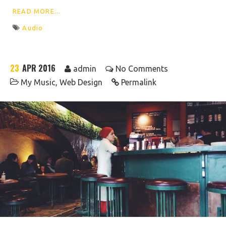
READ MORE...
Audio
23
APR 2016
admin
No Comments
My Music
,
Web Design
Permalink