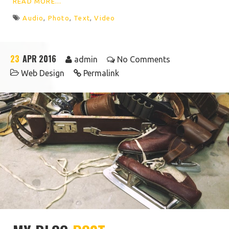
READ MORE...
Audio
,
Photo
,
Text
,
Video
23
APR 2016
admin
No Comments
Web Design
Permalink