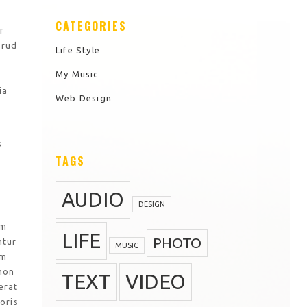
CATEGORIES
r
trud
Life Style
e
My Music
ia
Web Design
s
TAGS
AUDIO
DESIGN
am
LIFE
PHOTO
ntur
MUSIC
am
 non
TEXT
VIDEO
erat
oris