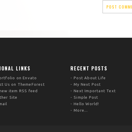
IONAL LINKS
RECENT POSTS
ortfolio on Envato
Post About Life
ct Us on ThemeForest
My Next Post
 new item RSS feed
Next Important Text
ther Site
Simple Post
mail
Hello World!
More...