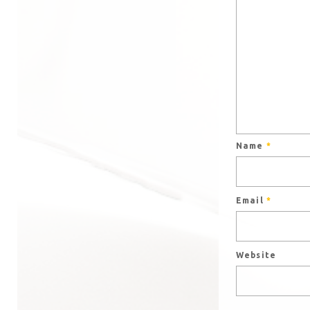
Name
*
Email
*
Website