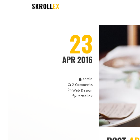
SKROLL
EX
23
APR 2016
admin
2 Comments
Web Design
Permalink