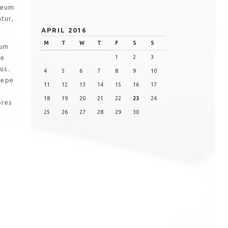
 eum
tur,
APRIL 2016
M
T
W
T
F
S
S
cum
me
1
2
3
us.
4
5
6
7
8
9
10
aepe
11
12
13
14
15
16
17
18
19
20
21
22
23
24
ores
25
26
27
28
29
30