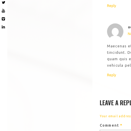
Reply
a
N
Maecenas et 
tincidunt. D
quam quis es
vehicula pe
Reply
LEAVE A REP
Your email address
Comment
*