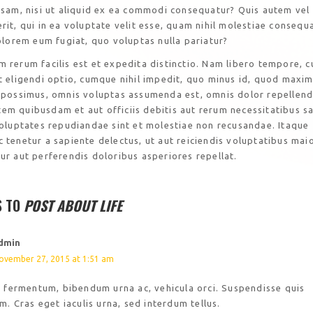
osam, nisi ut aliquid ex ea commodi consequatur? Quis autem vel
rit, qui in ea voluptate velit esse, quam nihil molestiae consequa
dolorem eum fugiat, quo voluptas nulla pariatur?
 rerum facilis est et expedita distinctio. Nam libero tempore, 
t eligendi optio, cumque nihil impedit, quo minus id, quod maxi
e possimus, omnis voluptas assumenda est, omnis dolor repellend
em quibusdam et aut officiis debitis aut rerum necessitatibus s
voluptates repudiandae sint et molestiae non recusandae. Itaque
 tenetur a sapiente delectus, ut aut reiciendis voluptatibus mai
ur aut perferendis doloribus asperiores repellat.
S TO
POST ABOUT LIFE
dmin
ovember 27, 2015 at 1:51 am
o fermentum, bibendum urna ac, vehicula orci. Suspendisse quis
m. Cras eget iaculis urna, sed interdum tellus.