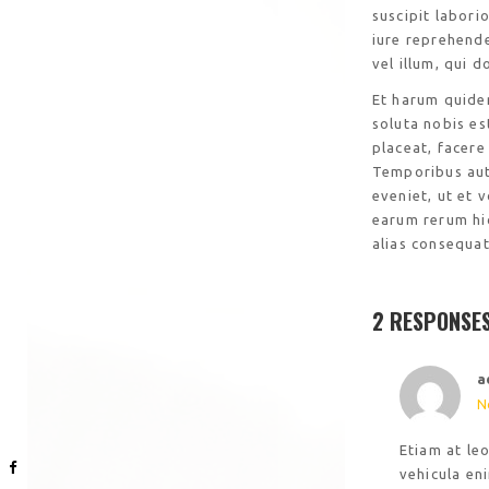
suscipit labori
iure reprehende
vel illum, qui 
Et harum quidem
soluta nobis es
placeat, facer
Temporibus aut
eveniet, ut et 
earum rerum hic
alias consequat
2 RESPONSE
a
N
Etiam at le
vehicula eni