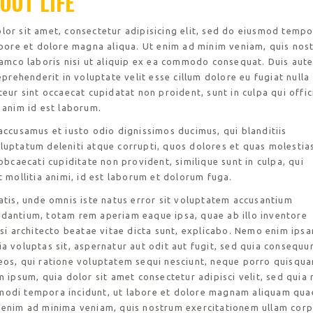
OUT LIFE
or sit amet, consectetur adipisicing elit, sed do eiusmod tempo
abore et dolore magna aliqua. Ut enim ad minim veniam, quis nos
lamco laboris nisi ut aliquip ex ea commodo consequat. Duis aut
reprehenderit in voluptate velit esse cillum dolore eu fugiat nulla
teur sint occaecat cupidatat non proident, sunt in culpa qui offic
 anim id est laborum.
accusamus et iusto odio dignissimos ducimus, qui blanditiis
luptatum deleniti atque corrupti, quos dolores et quas molestia
 obcaecati cupiditate non provident, similique sunt in culpa, qui
t mollitia animi, id est laborum et dolorum fuga.
atis, unde omnis iste natus error sit voluptatem accusantium
dantium, totam rem aperiam eaque ipsa, quae ab illo inventore
asi architecto beatae vitae dicta sunt, explicabo. Nemo enim ips
a voluptas sit, aspernatur aut odit aut fugit, sed quia consequu
eos, qui ratione voluptatem sequi nesciunt, neque porro quisqu
m ipsum, quia dolor sit amet consectetur adipisci velit, sed quia
odi tempora incidunt, ut labore et dolore magnam aliquam qua
 enim ad minima veniam, quis nostrum exercitationem ullam corp