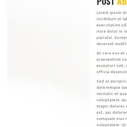
POST
AB
Lorem ipsum dol
incididunt ut l
exercitation ul
irure dolor in 
pariatur. Excep
deserunt mollit
At vero eos et 
praesentium vo
excepturi sint,
officia deserun
Sed ut perspici
doloremque lau
veritatis et qu
voluptatem, qui
magni dolores 
est, qui dolore
numquam eius m
voluptatem. Ut