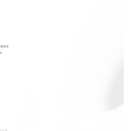
 quis
is