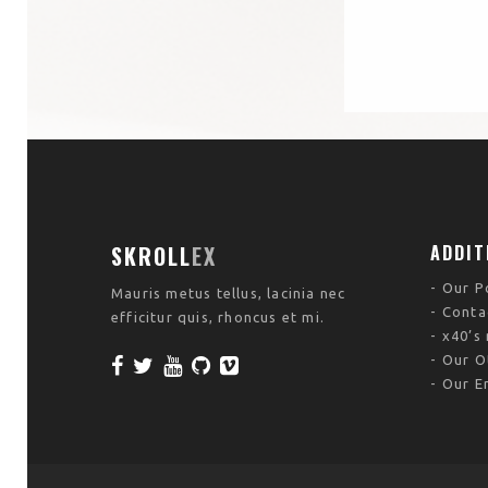
SKROLL
EX
ADDIT
Our P
Mauris metus tellus, lacinia nec
Conta
efficitur quis, rhoncus et mi.
x40’s
Our O
Our E