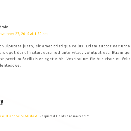
dmin
ovember 27, 2015 at 1:52 am
vulputate justo, sit amet tristique tellus. Etiam auctor nec urna
uis eget dui efficitur, euismod ante vitae, volutpat est. Etiam qu
t pretium facilisis et eget nibh. Vestibulum finibus risus eu felis
llentesque.
LY
 will not be published.
Required fields are marked
*