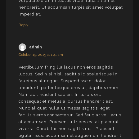
vulputate erat. In luctus vitae nulla sit amet
hendrerit. Ut accumsan turpis sit amet volutpat
imperdiet.
Reply
admin
October 19, 2015 at 1:41 am
Vestibulum fringilla lacus non eros sagittis
luctus. Sed nisl nisl, sagittis id scelerisque in,
faucibus at neque. Suspendisse et dolor
tincidunt, pellentesque eros ut, dapibus enim.
Nam ac tincidunt sapien. In turpis orci,
consequat et metus a, cursus hendrerit est.
Nunc aliquet nulla ut massa sagittis, eget
facilisis eros consectetur. Sed feugiat vel lacus
at accumsan. Praesent ultrices est at placerat
viverra. Curabitur non sagittis nisi. Praesent
ligula risus, accumsan et augue non, hendrerit