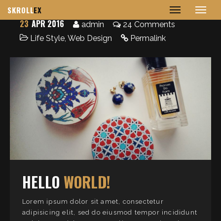
SKROLL
EX
23
APR 2016
admin
24 Comments
Life Style
,
Web Design
Permalink
HELLO
WORLD!
Lorem ipsum dolor sit amet, consectetur
adipisicing elit, sed do eiusmod tempor incididunt