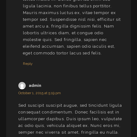
ligula lacinia, non finibus tellus porttitor.
Mauris maximus luctus ex, vitae tempor ex
tempor sed. Suspendisse nisl nisi, efficitur sit
amet arcu a, fringilla dignissim felis. Nam
lobortis ultrices diam, et congue odio
molestie quis. Sed fringilla, sapien nec
eleifend accumsan, sapien odio iaculis est,
eget commodo tortor lacus sed felis.
Reply
admin
October 1, 2015 at 5:19 pm
Sed suscipit suscipit augue, sed tincidunt ligula
consequat condimentum. Donec facilisis est in
ullamcorper dapibus. Duis ipsum leo, vulputate
ac odio quis, vehicula aliquet ex. Nunc eros mi,
semper nec viverra sit amet, fringilla eu nulla.