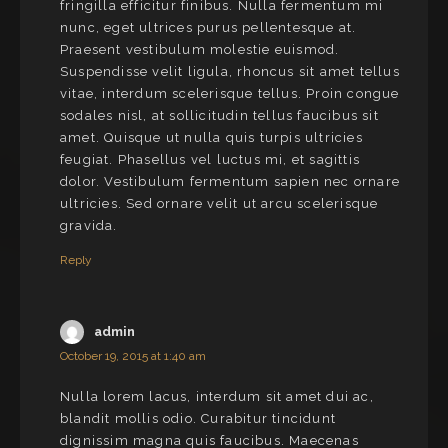
fringilla efficitur finibus. Nulla fermentum mi
nunc, eget ultrices purus pellentesque at.
Praesent vestibulum molestie euismod.
Suspendisse velit ligula, rhoncus sit amet tellus
vitae, interdum scelerisque tellus. Proin congue
sodales nisl, at sollicitudin tellus faucibus sit
amet. Quisque ut nulla quis turpis ultricies
feugiat. Phasellus vel luctus mi, et sagittis
dolor. Vestibulum fermentum sapien nec ornare
ultricies. Sed ornare velit ut arcu scelerisque
gravida.
Reply
admin
October 19, 2015 at 1:40 am
Nulla lorem lacus, interdum sit amet dui ac,
blandit mollis odio. Curabitur tincidunt
dignissim magna quis faucibus. Maecenas