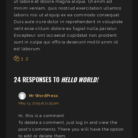
ut labore et dolore magna aliqua. Ut enim ad
minim veniam, quis nostrud exercitation ullamco
laboris nisi ut aliquip ex ea commodo consequat.
Duis aute irure dolor in reprehenderit in voluptate
velit esse cillum dolore eu fugiat nulla pariatur.
Excepteur sint occaecat cupidatat non proident,
sunt in culpa qui officia deserunt mollit anim id
est laborum.
1
2
24 RESPONSES TO
HELLO WORLD!
Mr WordPress
May 13, 2015 at 11:19 pm
Hi, this is a comment.
To delete a comment, just log in and view the
post's comments. There you will have the option
to edit or delete them.