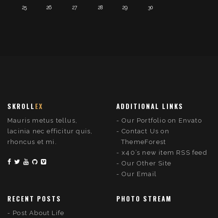
25
26
27
28
29
30
SKROLL
EX
ADDITIONAL LINKS
Mauris metus tellus,
Our Portfolio on Envato
lacinia nec efficitur quis,
Contact Us on
rhoncus et mi.
ThemeForest
x40’s new item RSS feed
Our Other Site
Our Email
RECENT POSTS
PHOTO STREAM
Post About Life