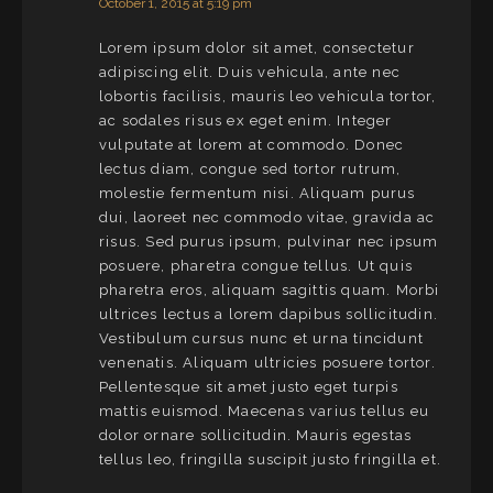
October 1, 2015 at 5:19 pm
Lorem ipsum dolor sit amet, consectetur
adipiscing elit. Duis vehicula, ante nec
lobortis facilisis, mauris leo vehicula tortor,
ac sodales risus ex eget enim. Integer
vulputate at lorem at commodo. Donec
lectus diam, congue sed tortor rutrum,
molestie fermentum nisi. Aliquam purus
dui, laoreet nec commodo vitae, gravida ac
risus. Sed purus ipsum, pulvinar nec ipsum
posuere, pharetra congue tellus. Ut quis
pharetra eros, aliquam sagittis quam. Morbi
ultrices lectus a lorem dapibus sollicitudin.
Vestibulum cursus nunc et urna tincidunt
venenatis. Aliquam ultricies posuere tortor.
Pellentesque sit amet justo eget turpis
mattis euismod. Maecenas varius tellus eu
dolor ornare sollicitudin. Mauris egestas
tellus leo, fringilla suscipit justo fringilla et.